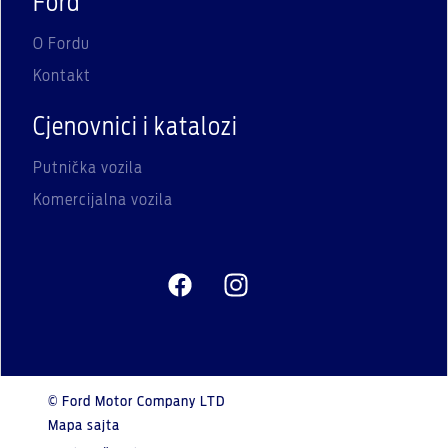
Ford
O Fordu
Kontakt
Cjenovnici i katalozi
Putnička vozila
Komercijalna vozila
© Ford Motor Company LTD
Mapa sajta