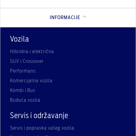
INFORMACIJE
Vozila
Hibridna i električna
SUV i Crossover
Performans
Komercijalna vozila
Kombi i Bus
Buduća vozila
Servis i održavanje
Servis i popravka vašeg vozila