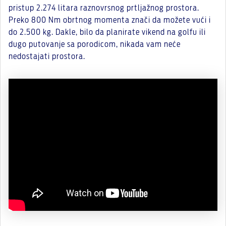
pristup 2.274 litara raznovrsnog prtljažnog prostora.
Preko 800 Nm obrtnog momenta znači da možete vući i
do 2.500 kg. Dakle, bilo da planirate vikend na golfu ili
dugo putovanje sa porodicom, nikada vam neće
nedostajati prostora.