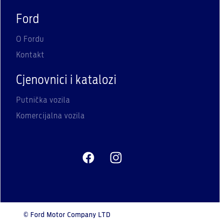
Ford
O Fordu
Kontakt
Cjenovnici i katalozi
Putnička vozila
Komercijalna vozila
© Ford Motor Company LTD