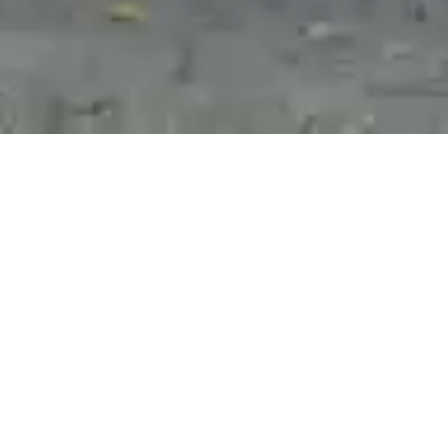
Svestranost za sve prilike!