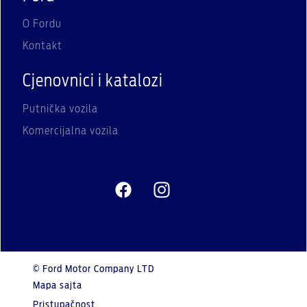
O Fordu
Kontakt
Cjenovnici i katalozi
Putnička vozila
Komercijalna vozila
© Ford Motor Company LTD
Mapa sajta
Pristupačnost