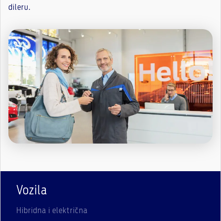
dileru.
Vozila
Hibridna i električna