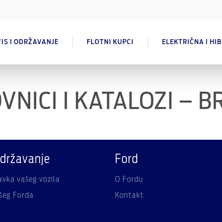
IS I ODRŽAVANJE
FLOTNI KUPCI
ELEKTRIČNA I HI
VNICI I KATALOZI – 
održavanje
Ford
ravka vašeg vozila
O Fordu
šeg Forda
Kontakt