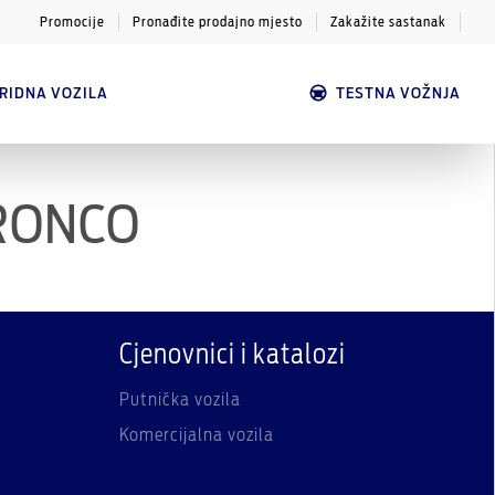
Promocije
Pronađite prodajno mjesto
Zakažite sastanak
BRIDNA VOZILA
TESTNA VOŽNJA
BRONCO
Cjenovnici i katalozi
Putnička vozila
Komercijalna vozila