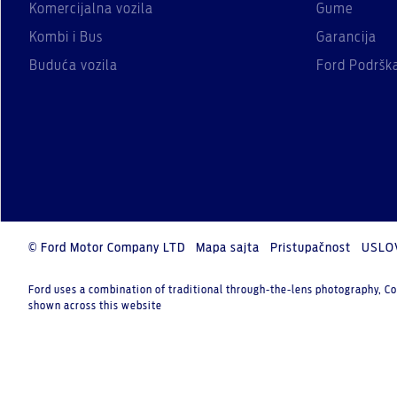
Komercijalna vozila
Gume
Kombi i Bus
Garancija
Buduća vozila
Ford Podršk
© Ford Motor Company LTD
Mapa sajta
Pristupačnost
USLO
Ford uses a combination of traditional through-the-lens photography, Co
shown across this website