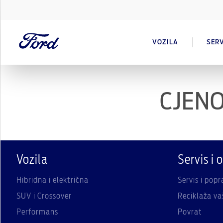
VOZILA
SERV
CJENO
Vozila
Servis i 
Hibridna i električna
Servis i pop
SUV i Crossover
Reciklaža va
Performans
Povrat