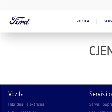
VOZILA
SERV
CJEN
Vozila
Servis i 
Hibridna i električna
Servis i pop