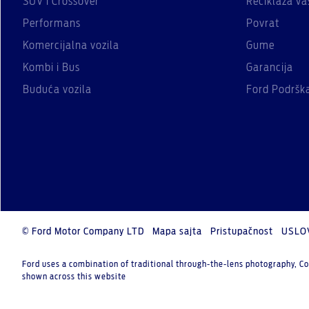
SUV i Crossover
Reciklaža va
Performans
Povrat
Komercijalna vozila
Gume
Kombi i Bus
Garancija
Buduća vozila
Ford Podršk
© Ford Motor Company LTD
Mapa sajta
Pristupačnost
USLO
Ford uses a combination of traditional through-the-lens photography, Co
shown across this website