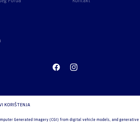
šeg Forda
Kontakt
a
VI KORIŠTENJA
mputer Generated Imagery (CGI) from digital vehicle models, and generative Ar