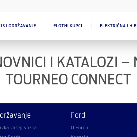
IS I ODRŽAVANJE
FLOTNI KUPCI
ELEKTRIČNA I HI
OVNICI I KATALOZI –
TOURNEO CONNECT
održavanje
Ford
ravka vašeg vozila
O Fordu