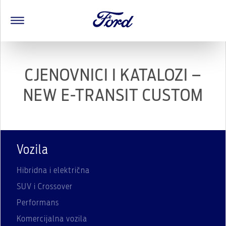
CJENOVNICI I KATALOZI –
NEW E-TRANSIT CUSTOM
Vozila
Hibridna i električna
SUV i Crossover
Performans
Komercijalna vozila