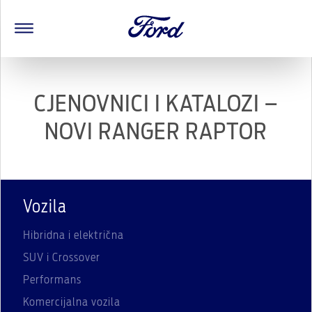
CJENOVNICI I KATALOZI –
NOVI RANGER RAPTOR
Vozila
Hibridna i električna
SUV i Crossover
Performans
Komercijalna vozila